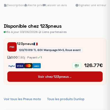
Description
Alerte prix
Laisser un avis
Signaler une erreur
Disponible chez 123pneus
Mis à jour 03/06/2026
·
🤝 Liens partenaires
123pneus
PNE
120/70 R19 TL 60V Marquage M+S, Roue avant
0.00
30j · Payant
1
126.77€
1
VISA
PayPal
AMEX
Voir chez 123pneus
→
Voir tous les Pneus moto
·
Tous les produits Dunlop