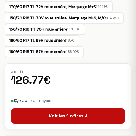
170/60 R17 TL 72V roue arrière, Marquage M+S
140.13€
150/70 R18 TL 70V roue arrière, Marquage M+S, M/C
164.75€
150/70 R18 TT 70H roue arrière
183.96€
160/60 R17 TL 69H roue arrière
185€
160/60 R15 TL 67H roue arrière
188.07€
À partir de
126.77€
1
0.00
30j · Payant
Voir les 1 offres ↓