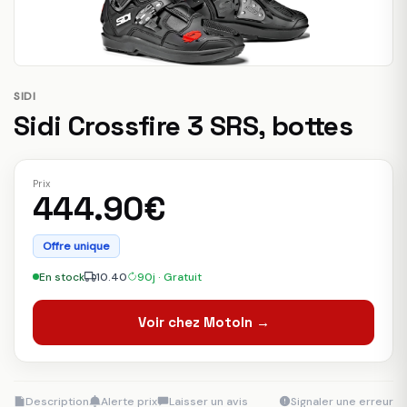
SIDI
Sidi Crossfire 3 SRS, bottes
Prix
444.90€
Offre unique
En stock
10.40
90j · Gratuit
Voir chez MotoIn →
Description
Alerte prix
Laisser un avis
Signaler une erreur