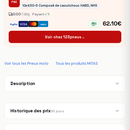
PNE
10x4.50-5 Composé de caoutchouc HARD, NHS
0.00
30j · Payant
1
62.10€
1
VISA
PayPal
AMEX
Voir chez 123pneus
→
Voir tous les Pneus moto
·
Tous les produits MITAS
Description
Historique des prix
90 jours