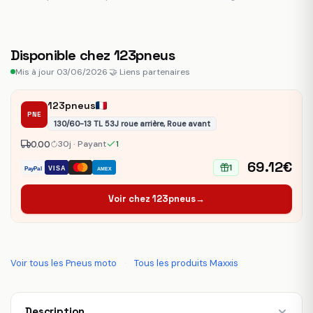
Disponible chez 123pneus
Mis à jour 03/06/2026
·
🤝 Liens partenaires
123pneus
PNE
130/60-13 TL 53J roue arrière, Roue avant
0.00
30j · Payant
1
69.12€
1
VISA
PayPal
AMEX
Voir chez 123pneus
→
Voir tous les Pneus moto
·
Tous les produits Maxxis
Description