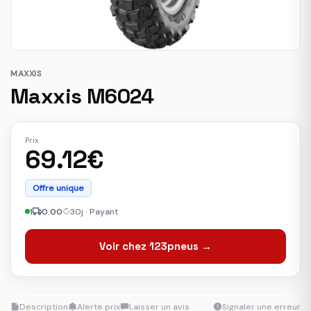
MAXXIS
Maxxis M6024
Prix
69.12€
Offre unique
1
0.00
30j · Payant
Voir chez 123pneus →
Description
Alerte prix
Laisser un avis
Signaler une erreur