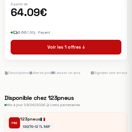
À partir de
64.09€
1
0.00
30j · Payant
Voir les 1 offres ↓
Description
Alerte prix
Laisser un avis
Signaler une erreur
Disponible chez 123pneus
Mis à jour 03/06/2026
·
🤝 Liens partenaires
123pneus
PNE
130/70-12 TL 56P