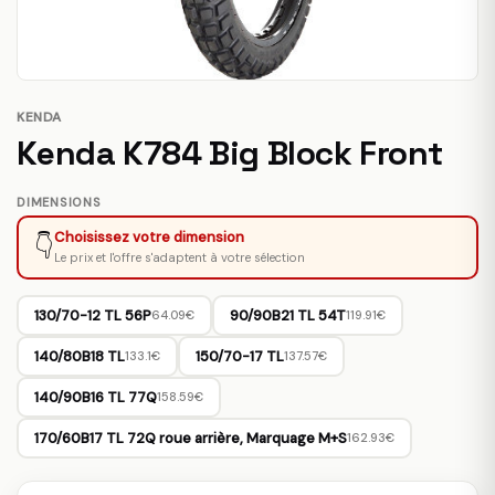
KENDA
Kenda K784 Big Block Front
DIMENSIONS
Choisissez votre dimension
👇
Le prix et l'offre s'adaptent à votre sélection
130/70-12 TL 56P
90/90B21 TL 54T
64.09€
119.91€
140/80B18 TL
150/70-17 TL
133.1€
137.57€
140/90B16 TL 77Q
158.59€
170/60B17 TL 72Q roue arrière, Marquage M+S
162.93€