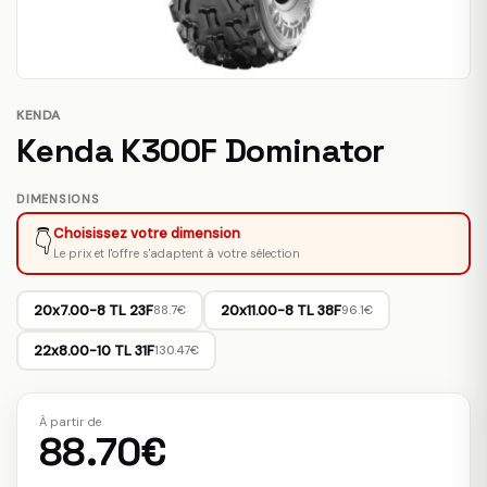
KENDA
Kenda K300F Dominator
DIMENSIONS
Choisissez votre dimension
👇
Le prix et l'offre s'adaptent à votre sélection
20x7.00-8 TL 23F
20x11.00-8 TL 38F
88.7€
96.1€
22x8.00-10 TL 31F
130.47€
À partir de
88.70€