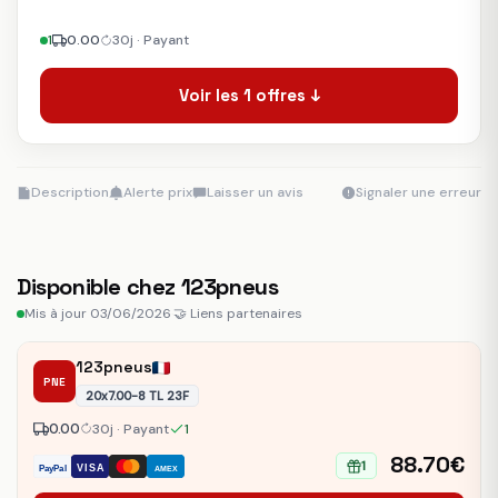
1
0.00
30j · Payant
Voir les 1 offres ↓
Description
Alerte prix
Laisser un avis
Signaler une erreur
Disponible chez 123pneus
Mis à jour 03/06/2026
·
🤝 Liens partenaires
123pneus
PNE
20x7.00-8 TL 23F
0.00
30j · Payant
1
88.70€
1
VISA
PayPal
AMEX