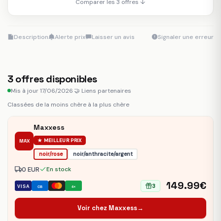
Comparer les 3 offres ↓
Description
Alerte prix
Laisser un avis
Signaler une erreur
3
offres disponibles
Mis à jour 17/06/2026
·
🤝 Liens partenaires
Classées de la moins chère à la plus chère
Maxxess
★ MEILLEUR PRIX
MAX
noir/rose
noir/anthracite/argent
0 EUR
En stock
149.99€
3
VISA
CB
4×
Voir chez Maxxess
→