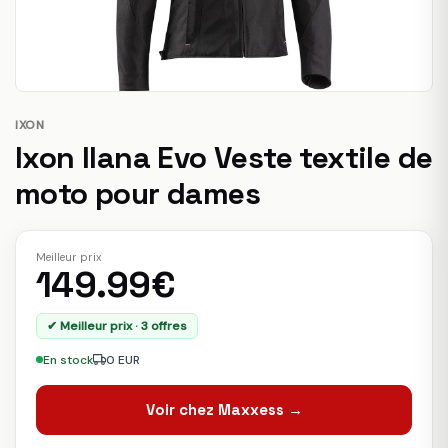
IXON
Ixon Ilana Evo Veste textile de
moto pour dames
Meilleur prix
149.99€
✔ Meilleur prix · 3 offres
En stock
0 EUR
Voir chez Maxxess →