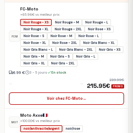
FC-Moto
+65.96€ vs meilleur prix
Noir Rouge - XS
Noir Rouge - M
Noir Rouge - L
Noir Rouge - XL
Noir Rouge - 2XL
Noir Rose - XS
Noir Rose - S
Noir Rose - M
Noir Rose - L
FCM
Noir Rose - XL
Noir Rose - 2XL
Noir Gris Blanc - XL
Noir Gris Blanc - L
Noir Gris Blanc - 2XL
Noir Gris - XS
Noir Gris - M
Noir Gris - S
Noir Gris - L
Noir Gris - XL
Noir Gris - 2XL
6.99 €
3 - 5 jours
En stock
239.99€
—
—
215.95€
PROMO
Voir chez FC-Moto
→
Moto Axxe
+100.00€ vs meilleur prix
MOT
noir/anthracite/argent
noir/rose