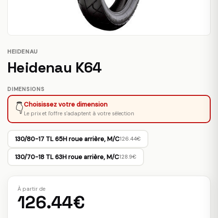
HEIDENAU
Heidenau K64
DIMENSIONS
Choisissez votre dimension
👇
Le prix et l'offre s'adaptent à votre sélection
130/80-17 TL 65H roue arrière, M/C
126.44€
130/70-18 TL 63H roue arrière, M/C
128.9€
À partir de
126.44€