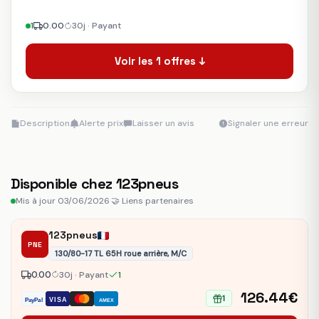
1
0.00
30j · Payant
Voir les 1 offres ↓
Description
Alerte prix
Laisser un avis
Signaler une erreur
Disponible chez 123pneus
Mis à jour 03/06/2026
·
🤝 Liens partenaires
123pneus
PNE
130/80-17 TL 65H roue arrière, M/C
0.00
30j · Payant
1
126.44€
1
VISA
PayPal
AMEX