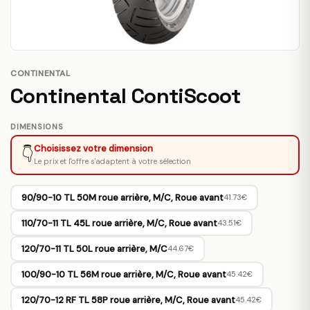
CONTINENTAL
Continental ContiScoot
DIMENSIONS
Choisissez votre dimension
👇
Le prix et l'offre s'adaptent à votre sélection
90/90-10 TL 50M roue arrière, M/C, Roue avant
41.73€
110/70-11 TL 45L roue arrière, M/C, Roue avant
43.51€
120/70-11 TL 50L roue arrière, M/C
44.67€
100/90-10 TL 56M roue arrière, M/C, Roue avant
45.42€
120/70-12 RF TL 58P roue arrière, M/C, Roue avant
45.42€