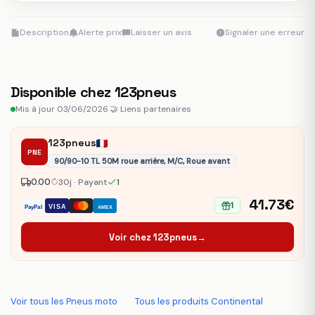
Description
Alerte prix
Laisser un avis
Signaler une erreur
Disponible chez 123pneus
Mis à jour 03/06/2026
·
🤝 Liens partenaires
123pneus
PNE
90/90-10 TL 50M roue arrière, M/C, Roue avant
0.00
30j · Payant
1
41.73€
1
VISA
PayPal
AMEX
Voir chez 123pneus
→
Voir tous les Pneus moto
·
Tous les produits Continental