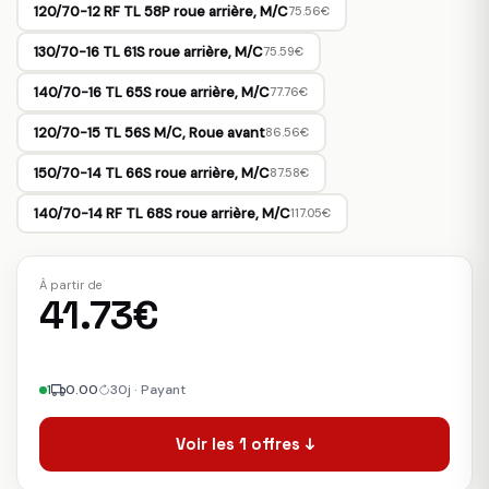
120/70-12 RF TL 58P roue arrière, M/C
75.56€
130/70-16 TL 61S roue arrière, M/C
75.59€
140/70-16 TL 65S roue arrière, M/C
77.76€
120/70-15 TL 56S M/C, Roue avant
86.56€
150/70-14 TL 66S roue arrière, M/C
87.58€
140/70-14 RF TL 68S roue arrière, M/C
117.05€
À partir de
41.73€
1
0.00
30j · Payant
Voir les 1 offres ↓