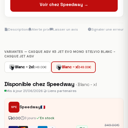
Voir chez Speedway →
Description
Alerte prix
Laisser un avis
Signaler une erreur
VARIANTES — CASQUE AGV K5 JET EVO MONO STELVIO BLANC -
CASQUE JET AGV
Blanc - 2xl
Blanc - xl
349.00€
349.00€
Disponible chez Speedway
· Blanc - xl
Mis à jour 21/06/2026
·
🤝 Liens partenaires
Speedway
SPE
0.00
3 jours
En stock
349.00€