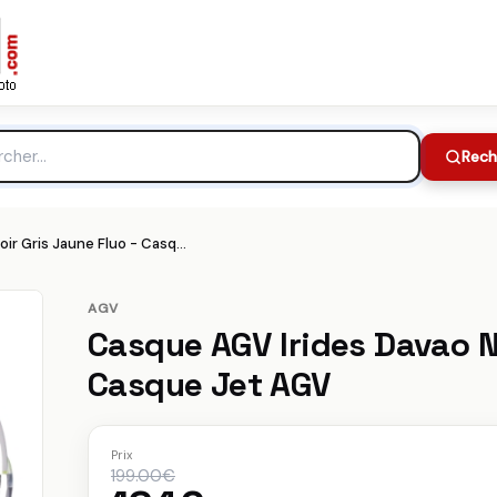
 Jet AGV
199.00€
Meilleur prix :
che
Rech
Casque AGV Irides Davao Noir Gris Jaune Fluo - Casque Jet AGV
AGV
Casque AGV Irides Davao No
Casque Jet AGV
Prix
199.00€