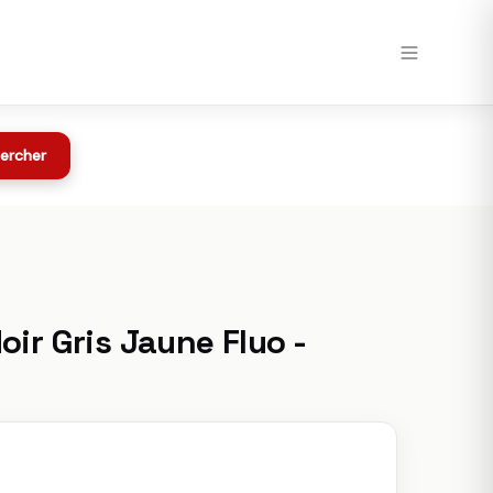
Voir chez Speedway →
Toutes les offres
z Speedway
ercher
ir Gris Jaune Fluo -