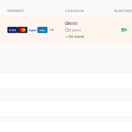
S
PAIEMENT
LIVRAISON
AVANTAGE
0.00
3 jours
+2
2
VISA
PayPal
AMEX
En stock