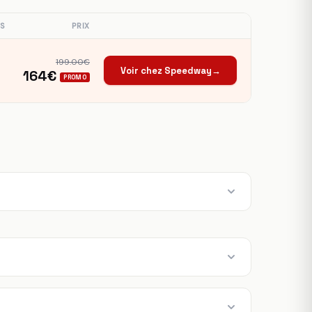
S
PRIX
199.00€
Voir chez Speedway
→
164€
PROMO