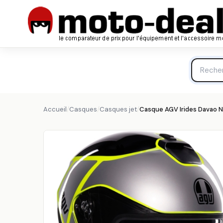
Casque AGV Irides Davao Noir Gris Jaune Fluo - Casque
AGV
Accueil
/
Casques
/
Casques jet
/