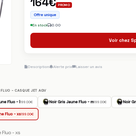
164€
PROMO
Offre unique
En stock
0.00
Voir chez 
Description
Alerte prix
Laisser un avis
 FLUO - CASQUE JET AGV
une Fluo - l
Noir Gris Jaune Fluo - m
Noir Gr
199.00€
199.00€
ne Fluo - xs
199.00€
e Fluo - xs