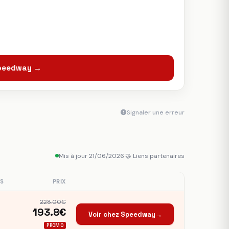
Speedway →
Signaler une erreur
Mis à jour 21/06/2026
·
🤝 Liens partenaires
S
PRIX
228.00€
193.8€
Voir chez Speedway
→
PROMO