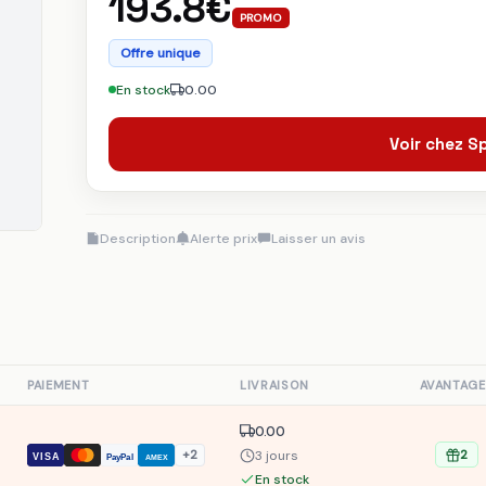
193.8€
PROMO
Offre unique
En stock
0.00
Voir chez 
Description
Alerte prix
Laisser un avis
S
PAIEMENT
LIVRAISON
AVANTAGE
0.00
3 jours
+2
2
VISA
PayPal
AMEX
En stock