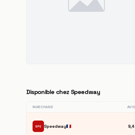
Disponible chez Speedway
MARCHAND
AVI
Speedway
9,4
SPE