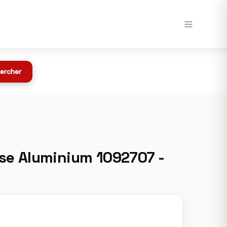
Voir chez Speedway →
Toutes les offres
z Speedway
ercher
se Aluminium 1092707 -