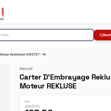
ur REKLUSE
228.00€
Meilleur prix :
che
Rech
Carter D'Embrayage Rekluse Aluminium 1092707 - Moteur REKLUSE
REKLUSE
Carter D'Embrayage Reklu
Moteur REKLUSE
Prix
228.00€