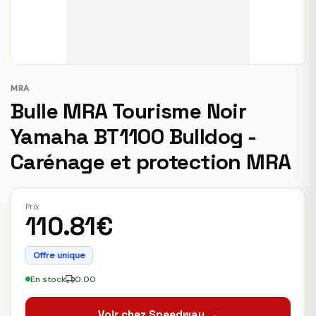
MRA
Bulle MRA Tourisme Noir
Yamaha BT1100 Bulldog -
Carénage et protection MRA
Prix
110.81€
Offre unique
En stock
0.00
Voir chez Speedway →