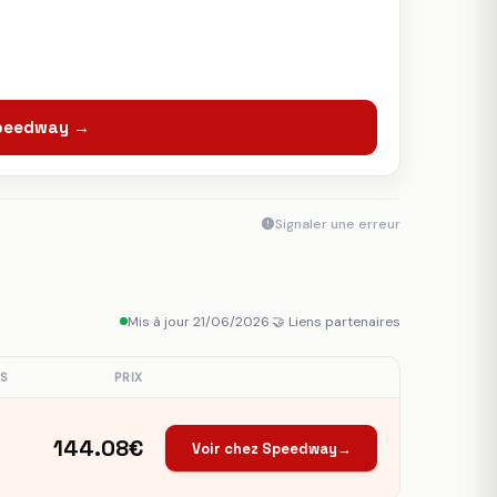
Speedway →
Signaler une erreur
Mis à jour 21/06/2026
·
🤝 Liens partenaires
S
PRIX
144.08€
Voir chez Speedway
→