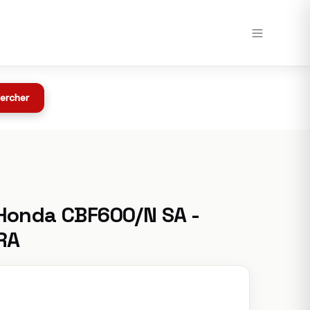
Voir chez Speedway →
Toutes les offres
z Speedway
ercher
Honda CBF600/N SA -
RA