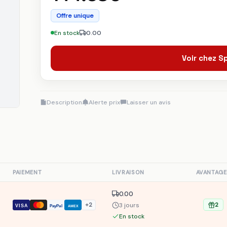
Offre unique
En stock
0.00
Voir chez 
Description
Alerte prix
Laisser un avis
S
PAIEMENT
LIVRAISON
AVANTAGE
0.00
3 jours
+2
2
VISA
PayPal
AMEX
En stock