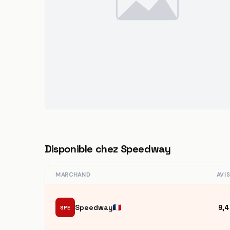
Disponible chez Speedway
MARCHAND
AVI
Speedway
9,4
SPE