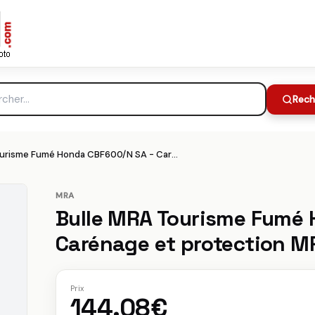
ge et protection MRA
144.08€
Meilleur prix :
che
Rech
Bulle MRA Tourisme Fumé Honda CBF600/N SA - Carénage et protection MRA
MRA
Bulle MRA Tourisme Fumé 
Carénage et protection M
Prix
144.08€