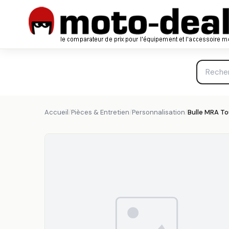
Bulle MRA Tourisme Fumé Honda CBF600/N SA - Caréna
MRA
Accueil
/
Pièces & Entretien
/
Personnalisation
/