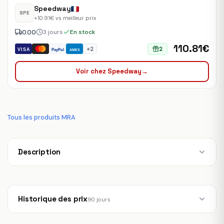
Speedway
SPE
+10.91€ vs meilleur prix
0.00
3 jours
En stock
110.81€
+2
2
VISA
PayPal
AMEX
Voir chez Speedway
→
Tous les produits MRA
Description
Historique des prix
90 jours