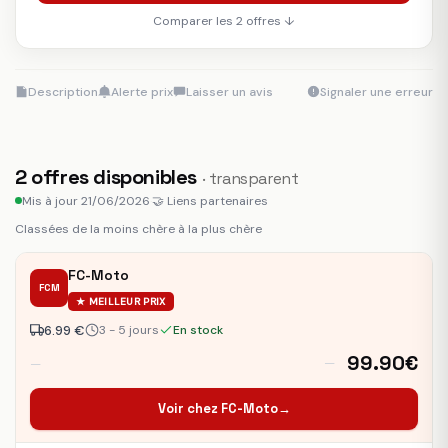
Comparer les 2 offres ↓
Description
Alerte prix
Laisser un avis
Signaler une erreur
2
offres disponibles
· transparent
Mis à jour 21/06/2026
·
🤝 Liens partenaires
Classées de la moins chère à la plus chère
FC-Moto
FCM
★ MEILLEUR PRIX
6.99 €
3 - 5 jours
En stock
99.90€
—
—
Voir chez FC-Moto
→