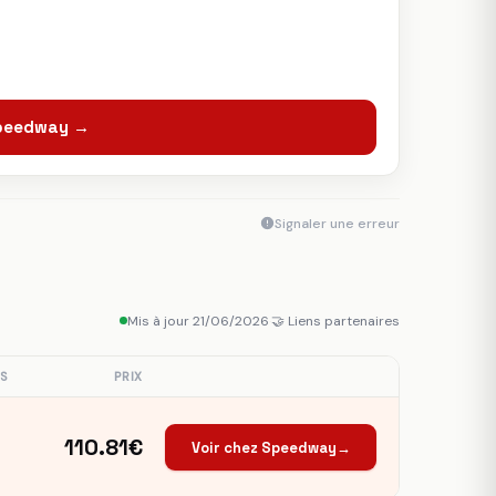
Speedway →
Signaler une erreur
Mis à jour 21/06/2026
·
🤝 Liens partenaires
S
PRIX
110.81€
Voir chez Speedway
→