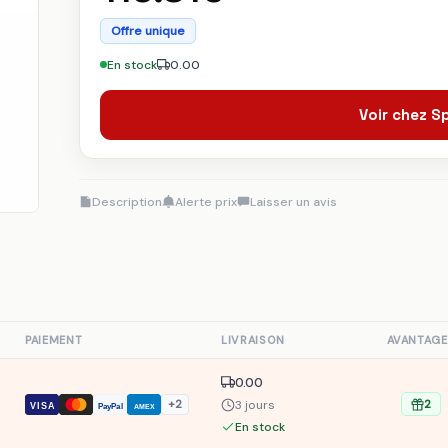
Offre unique
En stock
0.00
Voir chez 
Description
Alerte prix
Laisser un avis
S
PAIEMENT
LIVRAISON
AVANTAGE
0.00
3 jours
+2
2
VISA
PayPal
AMEX
En stock