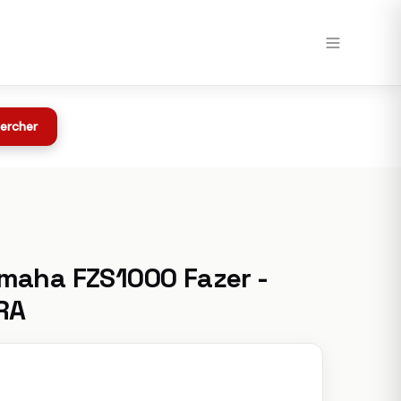
Voir chez Speedway →
Toutes les offres
z Speedway
ercher
maha FZS1000 Fazer -
RA