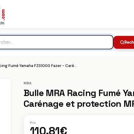
age et protection MRA
110.81€
Meilleur prix :
che
Rech
Bulle MRA Racing Fumé Yamaha FZS1000 Fazer - Carénage et protection MRA
MRA
Bulle MRA Racing Fumé Ya
Carénage et protection M
Prix
110.81€