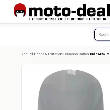
Bulle MRA Racing Fumé Yamaha FZS1000 Fazer - Carén
MRA
Accueil
/
Pièces & Entretien
/
Personnalisation
/