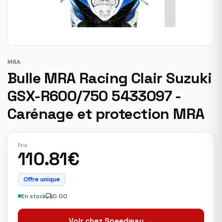
MRA
Bulle MRA Racing Clair Suzuki
GSX-R600/750 5433097 -
Carénage et protection MRA
Prix
110.81€
Offre unique
En stock
0.00
Voir chez Speedway →