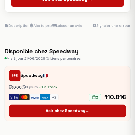
Description
Alerte prix
Laisser un avis
Signaler une erreur
Disponible chez Speedway
Mis à jour 21/06/2026
·
🤝 Liens partenaires
Speedway
SPE
0.00
3 jours
En stock
110.81€
+2
2
VISA
PayPal
AMEX
Voir chez Speedway
→