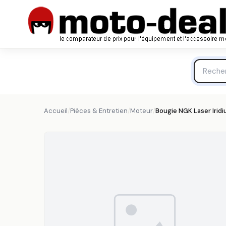
Bougie NGK Laser Iridium - Ilzkar7B11 - Moteur NGK
NGK
Accueil
/
Pièces & Entretien
/
Moteur
/
Bougie NGK Laser Iridi