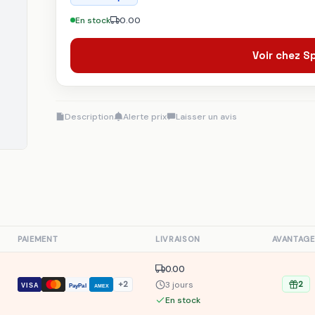
En stock
0.00
Voir chez 
Description
Alerte prix
Laisser un avis
S
PAIEMENT
LIVRAISON
AVANTAGE
0.00
3 jours
+2
2
VISA
PayPal
AMEX
En stock