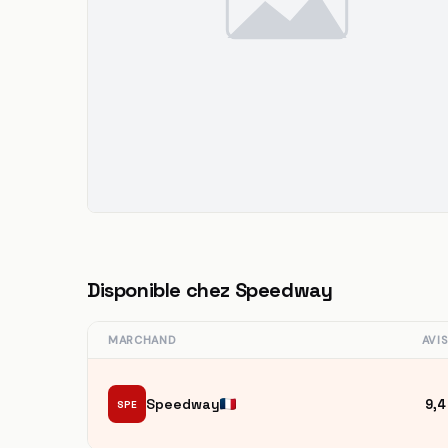
Disponible chez Speedway
MARCHAND
AVI
Speedway
9,4
SPE