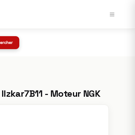
Voir chez Speedway →
Toutes les offres
z Speedway
ercher
 Ilzkar7B11 - Moteur NGK