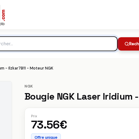
73.56€
Meilleur prix :
che
Rech
um - Ilzkar7B11 - Moteur NGK
NGK
Bougie NGK Laser Iridium -
Prix
73.56€
Offre unique