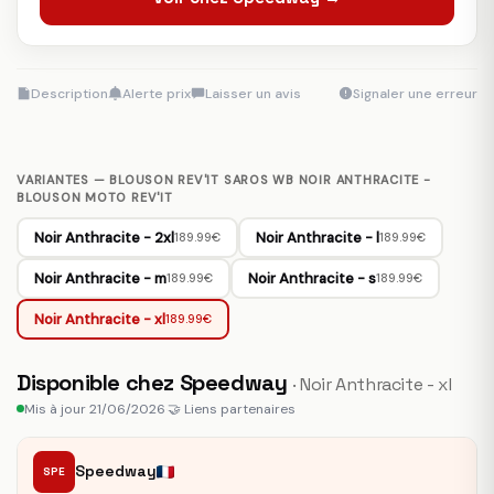
Description
Alerte prix
Laisser un avis
Signaler une erreur
VARIANTES — BLOUSON REV'IT SAROS WB NOIR ANTHRACITE -
BLOUSON MOTO REV'IT
Noir Anthracite - 2xl
Noir Anthracite - l
189.99€
189.99€
Noir Anthracite - m
Noir Anthracite - s
189.99€
189.99€
Noir Anthracite - xl
189.99€
Disponible chez Speedway
· Noir Anthracite - xl
Mis à jour 21/06/2026
·
🤝 Liens partenaires
Speedway
SPE