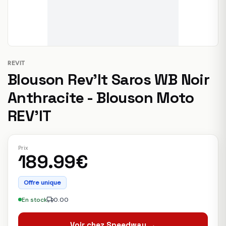
REVIT
Blouson Rev'It Saros WB Noir
Anthracite - Blouson Moto
REV'IT
Prix
189.99€
Offre unique
En stock
0.00
Voir chez Speedway →