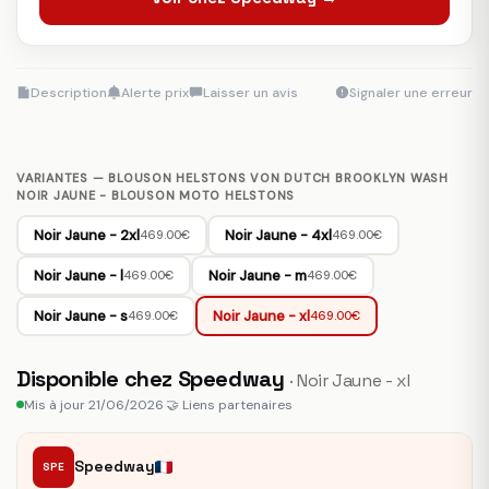
Description
Alerte prix
Laisser un avis
Signaler une erreur
VARIANTES — BLOUSON HELSTONS VON DUTCH BROOKLYN WASH
NOIR JAUNE - BLOUSON MOTO HELSTONS
Noir Jaune - 2xl
Noir Jaune - 4xl
469.00€
469.00€
Noir Jaune - l
Noir Jaune - m
469.00€
469.00€
Noir Jaune - s
Noir Jaune - xl
469.00€
469.00€
Disponible chez Speedway
· Noir Jaune - xl
Mis à jour 21/06/2026
·
🤝 Liens partenaires
Speedway
SPE