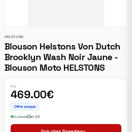
HELSTONS
Blouson Helstons Von Dutch
Brooklyn Wash Noir Jaune -
Blouson Moto HELSTONS
Prix
469.00€
Offre unique
En stock
0.00
Voir chez Speedway →