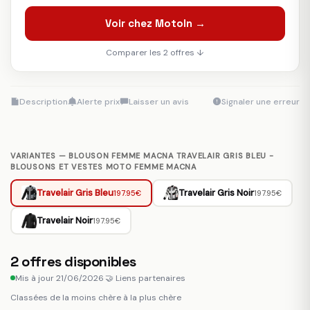
Voir chez MotoIn →
Comparer les 2 offres ↓
Description
Alerte prix
Laisser un avis
Signaler une erreur
VARIANTES — BLOUSON FEMME MACNA TRAVELAIR GRIS BLEU -
BLOUSONS ET VESTES MOTO FEMME MACNA
Travelair Gris Bleu
Travelair Gris Noir
197.95€
197.95€
Travelair Noir
197.95€
2
offres disponibles
Mis à jour 21/06/2026
·
🤝 Liens partenaires
Classées de la moins chère à la plus chère