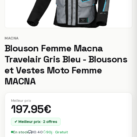
MACNA
Blouson Femme Macna
Travelair Gris Bleu - Blousons
et Vestes Moto Femme
MACNA
Meilleur prix
197.95€
✔ Meilleur prix · 2 offres
En stock
10.40
90j · Gratuit