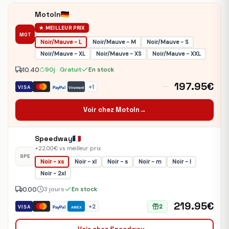
MotoIn
★ MEILLEUR PRIX
MOT
Noir/Mauve - L
Noir/Mauve - M
Noir/Mauve - S
Noir/Mauve - XL
Noir/Mauve - XS
Noir/Mauve - XXL
10.40
90j · Gratuit
En stock
197.95€
—
+1
VISA
PayPal
Virement
Voir chez MotoIn
→
Speedway
+22.00€ vs meilleur prix
SPE
Noir - xs
Noir - xl
Noir - s
Noir - m
Noir - l
Noir - 2xl
0.00
3 jours
En stock
219.95€
+2
2
VISA
PayPal
AMEX