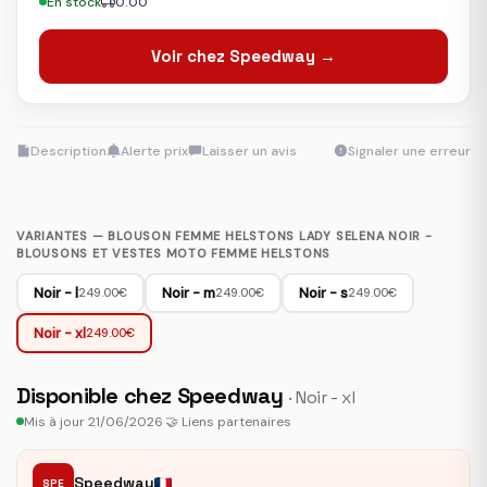
En stock
0.00
Voir chez Speedway →
Description
Alerte prix
Laisser un avis
Signaler une erreur
VARIANTES — BLOUSON FEMME HELSTONS LADY SELENA NOIR -
BLOUSONS ET VESTES MOTO FEMME HELSTONS
Noir - l
Noir - m
Noir - s
249.00€
249.00€
249.00€
Noir - xl
249.00€
Disponible chez Speedway
· Noir - xl
Mis à jour 21/06/2026
·
🤝 Liens partenaires
Speedway
SPE