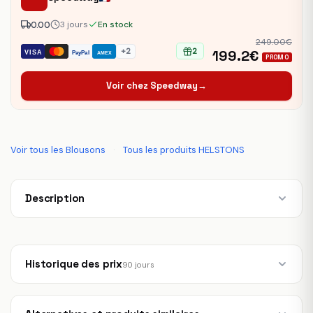
0.00
3 jours
En stock
249.00€
+2
2
199.2€
VISA
PayPal
AMEX
PROMO
Voir chez Speedway
→
Voir tous les Blousons
·
Tous les produits HELSTONS
Description
Historique des prix
90 jours