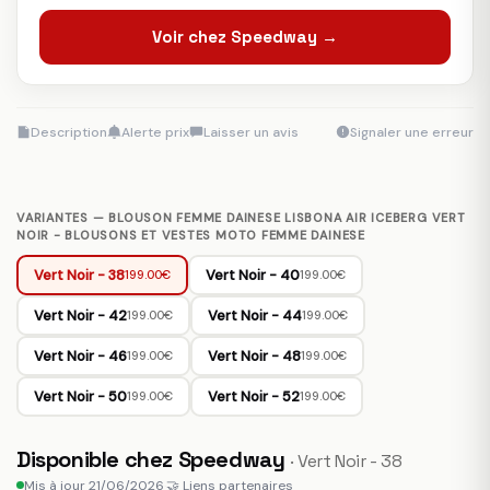
Voir chez Speedway →
Description
Alerte prix
Laisser un avis
Signaler une erreur
VARIANTES — BLOUSON FEMME DAINESE LISBONA AIR ICEBERG VERT
NOIR - BLOUSONS ET VESTES MOTO FEMME DAINESE
Vert Noir - 38
Vert Noir - 40
199.00€
199.00€
Vert Noir - 42
Vert Noir - 44
199.00€
199.00€
Vert Noir - 46
Vert Noir - 48
199.00€
199.00€
Vert Noir - 50
Vert Noir - 52
199.00€
199.00€
Disponible chez Speedway
· Vert Noir - 38
Mis à jour 21/06/2026
·
🤝 Liens partenaires