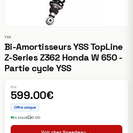
YSS
Bi-Amortisseurs YSS TopLine
Z-Series Z362 Honda W 650 -
Partie cycle YSS
Prix
599.00€
Offre unique
En stock
0.00
Voir chez Speedway →