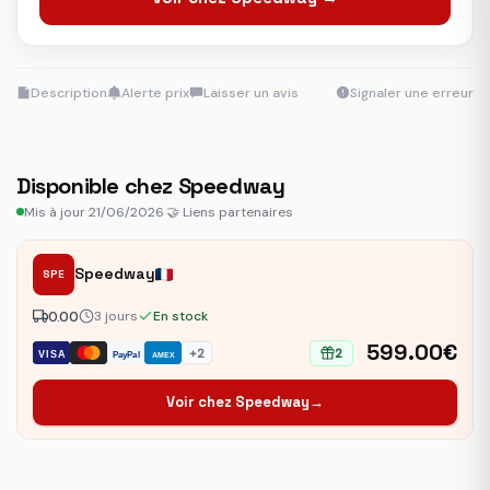
Description
Alerte prix
Laisser un avis
Signaler une erreur
Disponible chez Speedway
Mis à jour 21/06/2026
·
🤝 Liens partenaires
Speedway
SPE
0.00
3 jours
En stock
599.00€
+2
2
VISA
PayPal
AMEX
Voir chez Speedway
→