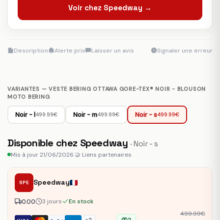
Voir chez Speedway →
Description
Alerte prix
Laisser un avis
Signaler une erreur
VARIANTES — VESTE BERING OTTAWA GORE-TEX® NOIR - BLOUSON
MOTO BERING
Noir - l
Noir - m
Noir - s
499.99€
499.99€
499.99€
Disponible chez Speedway
· Noir - s
Mis à jour 21/06/2026
·
🤝 Liens partenaires
Speedway
SPE
0.00
3 jours
En stock
499.99€