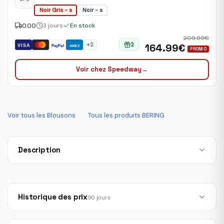
Noir Gris - s
Noir - s
0.00
3 jours
En stock
209.99€
+2
2
164.99€
VISA
PayPal
AMEX
PROMO
Voir chez Speedway
→
Voir tous les Blousons
·
Tous les produits BERING
Description
Historique des prix
90 jours