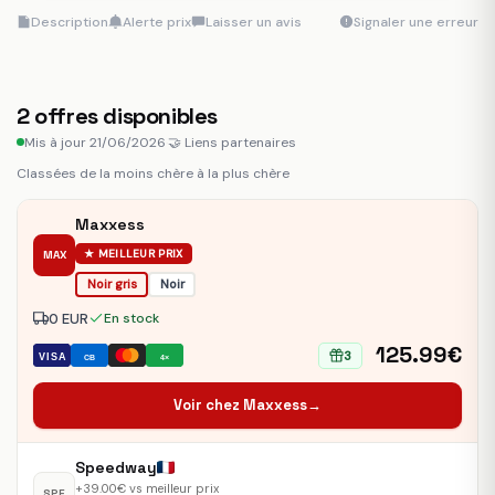
Description
Alerte prix
Laisser un avis
Signaler une erreur
2
offres disponibles
Mis à jour 21/06/2026
·
🤝 Liens partenaires
Classées de la moins chère à la plus chère
Maxxess
★ MEILLEUR PRIX
MAX
Noir gris
Noir
0 EUR
En stock
125.99€
3
VISA
CB
4×
Voir chez Maxxess
→
Speedway
+39.00€ vs meilleur prix
SPE