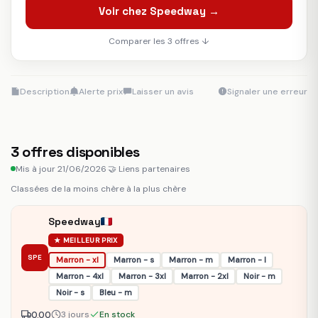
Voir chez Speedway →
Comparer les 3 offres ↓
Description
Alerte prix
Laisser un avis
Signaler une erreur
3
offres disponibles
Mis à jour 21/06/2026
·
🤝 Liens partenaires
Classées de la moins chère à la plus chère
Speedway
★ MEILLEUR PRIX
SPE
Marron - xl
Marron - s
Marron - m
Marron - l
Marron - 4xl
Marron - 3xl
Marron - 2xl
Noir - m
Noir - s
Bleu - m
0.00
3 jours
En stock