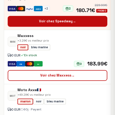
229.99€
+2
2
180.71€
VISA
PayPal
AMEX
PROMO
Voir chez Speedway
→
Maxxess
+3.28€ vs meilleur prix
MAX
noir
bleu marine
0 EUR
En stock
183.99€
3
VISA
CB
4×
Voir chez Maxxess
→
Moto Axxe
+49.28€ vs meilleur prix
MOT
marron
noir
bleu marine
0 EUR
60j · Payant