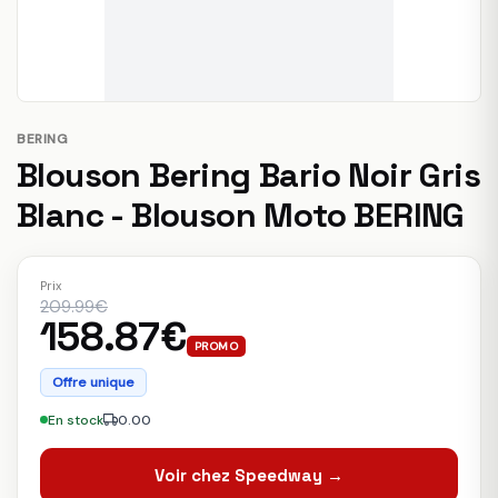
BERING
Blouson Bering Bario Noir Gris
Blanc - Blouson Moto BERING
Prix
209.99€
158.87€
PROMO
Offre unique
En stock
0.00
Voir chez Speedway →