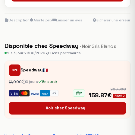
Description
Alerte prix
Laisser un avis
Signaler une erreur
Disponible chez Speedway
· Noir Gris Blanc s
Mis à jour 21/06/2026
·
🤝 Liens partenaires
Speedway
SPE
0.00
3 jours
En stock
209.99€
+2
2
158.87€
VISA
PayPal
AMEX
PROMO
Voir chez Speedway
→