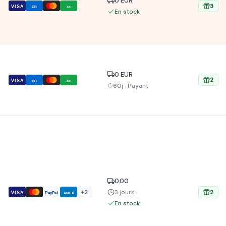
0 EUR
3
VISA
CB
4×
En stock
0 EUR
2
VISA
CB
4×
60j · Payant
0.00
3 jours
+2
2
VISA
PayPal
AMEX
En stock