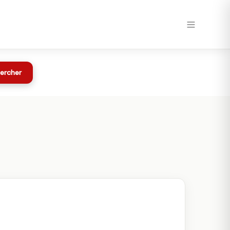
Voir chez Maxxess →
Toutes les offres
chez Maxxess
ercher