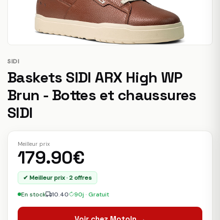
SIDI
Baskets SIDI ARX High WP
Brun - Bottes et chaussures
SIDI
Meilleur prix
179.90€
✔ Meilleur prix · 2 offres
En stock
10.40
90j · Gratuit
Voir chez MotoIn →