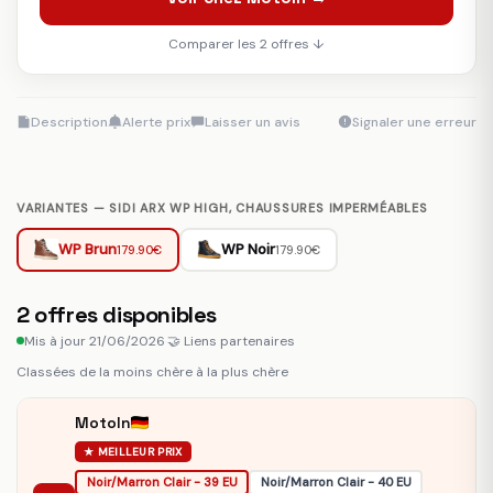
Comparer les 2 offres ↓
Description
Alerte prix
Laisser un avis
Signaler une erreur
VARIANTES — SIDI ARX WP HIGH, CHAUSSURES IMPERMÉABLES
WP Brun
WP Noir
179.90€
179.90€
2
offres disponibles
Mis à jour 21/06/2026
·
🤝 Liens partenaires
Classées de la moins chère à la plus chère
MotoIn
★ MEILLEUR PRIX
Noir/Marron Clair - 39 EU
Noir/Marron Clair - 40 EU