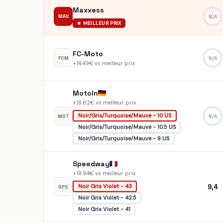
Maxxess
MAX
N/A
★ MEILLEUR PRIX
FC-Moto
FCM
N/A
+14.49€ vs meilleur prix
MotoIn
+18.62€ vs meilleur prix
Noir/Gris/Turquoise/Mauve - 10 US
MOT
N/A
Noir/Gris/Turquoise/Mauve - 10.5 US
Noir/Gris/Turquoise/Mauve - 9 US
Speedway
+18.94€ vs meilleur prix
9,4
Noir Gris Violet - 43
SPE
Noir Gris Violet - 42.5
Noir Gris Violet - 41