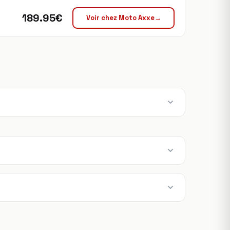
189.95€
Voir chez Moto Axxe
→