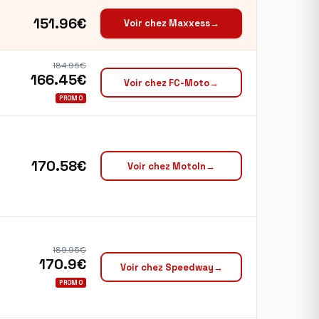
151.96€
Voir chez Maxxess
→
184.95€
166.45€
Voir chez FC-Moto
→
PROMO
170.58€
Voir chez MotoIn
→
189.95€
170.9€
Voir chez Speedway
→
PROMO