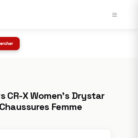
Voir chez Maxxess →
Toutes les offres
chez Maxxess
ercher
rs CR-X Women's Drystar
et Chaussures Femme