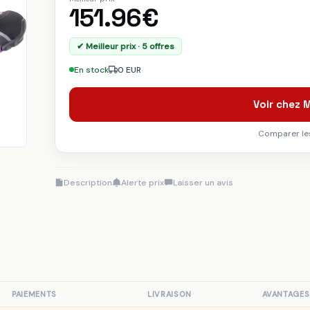
151.96€
✔ Meilleur prix · 5 offres
En stock
0 EUR
Voir chez
Comparer les
Description
Alerte prix
Laisser un avis
PAIEMENTS
LIVRAISON
AVANTAGES