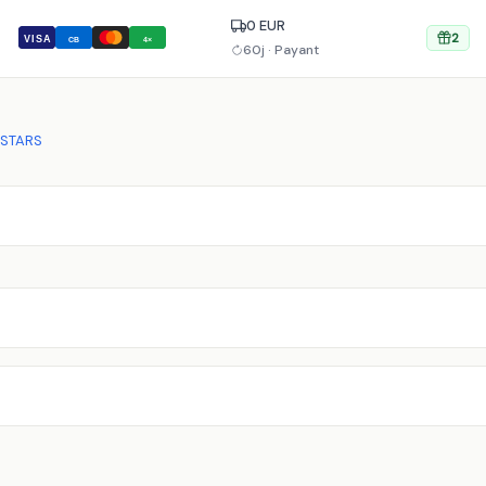
0 EUR
2
VISA
CB
4×
60j · Payant
ESTARS