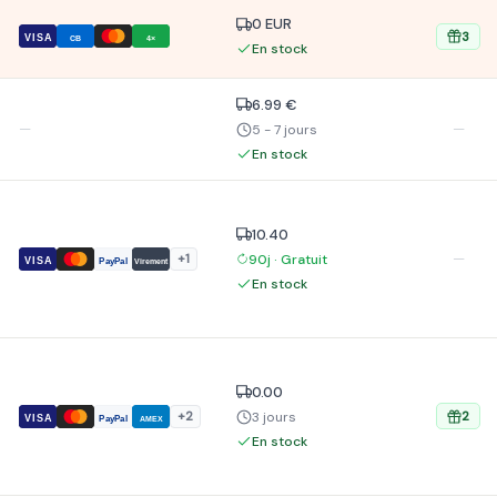
0 EUR
3
VISA
CB
4×
En stock
6.99 €
—
—
5 - 7 jours
En stock
10.40
—
90j · Gratuit
+1
VISA
PayPal
Virement
En stock
0.00
3 jours
+2
2
VISA
PayPal
AMEX
En stock