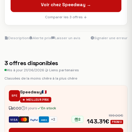
Voir chez Speedway →
Comparer les 3 offres ↓
Description
Alerte prix
Laisser un avis
Signaler une erreur
3
offres disponibles
Mis à jour 21/06/2026
·
🤝 Liens partenaires
Classées de la moins chère à la plus chère
Speedway
SPE
★ MEILLEUR PRIX
0.00
3 jours
En stock
199.00€
+2
2
143.31€
VISA
PayPal
AMEX
PROMO