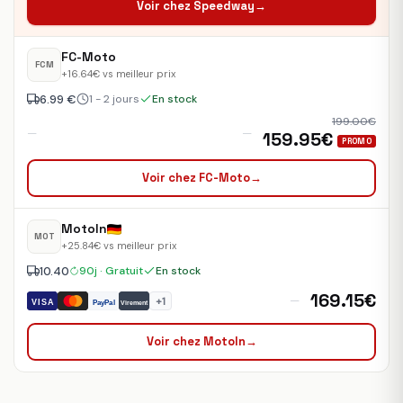
Voir chez Speedway
→
FC-Moto
FCM
+16.64€ vs meilleur prix
6.99 €
1 - 2 jours
En stock
199.00€
—
—
159.95€
PROMO
Voir chez FC-Moto
→
MotoIn
MOT
+25.84€ vs meilleur prix
10.40
90j · Gratuit
En stock
169.15€
—
+1
VISA
PayPal
Virement
Voir chez MotoIn
→