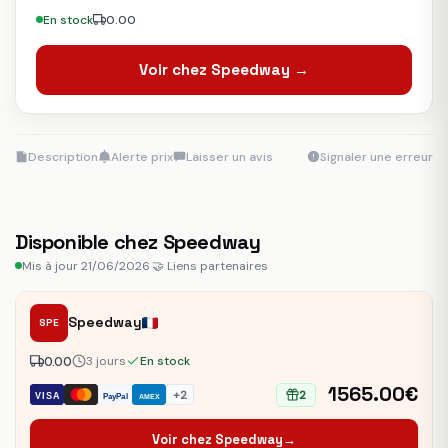
En stock
0.00
Voir chez Speedway →
Description
Alerte prix
Laisser un avis
Signaler une erreur
Disponible chez Speedway
Mis à jour 21/06/2026
·
🤝 Liens partenaires
Speedway
SPE
0.00
3 jours
En stock
1565.00€
+2
2
VISA
PayPal
AMEX
Voir chez Speedway
→