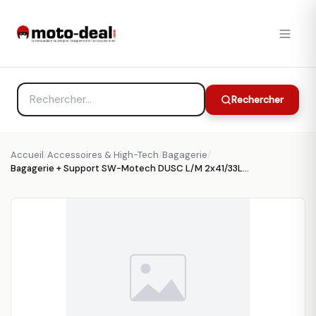
Rechercher
Accueil
/
Accessoires & High-Tech
/
Bagagerie
/
Bagagerie + Support SW-Motech DUSC L/M 2x41/33L ABS Moto Guzzi V85 TT (2019-2023) - Top Case et Valise Moto SW-Motech