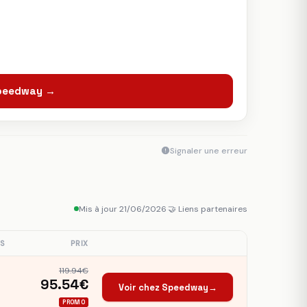
Speedway →
Signaler une erreur
Mis à jour 21/06/2026
·
🤝 Liens partenaires
S
PRIX
119.94€
95.54€
Voir chez Speedway
→
PROMO