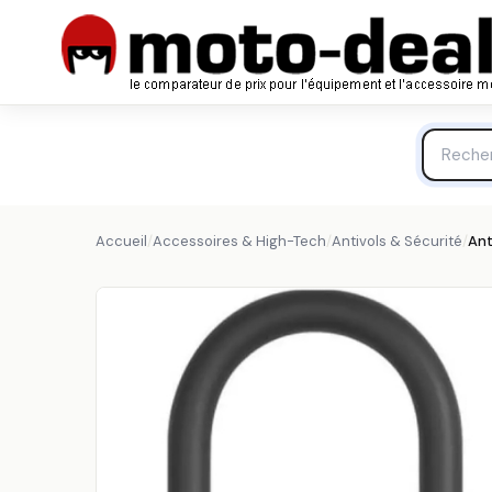
Antivol Abus - U 58/140HB III 100 SL Noir - Antivols U A
ABUS
Accueil
/
Accessoires & High-Tech
/
Antivols & Sécurité
/