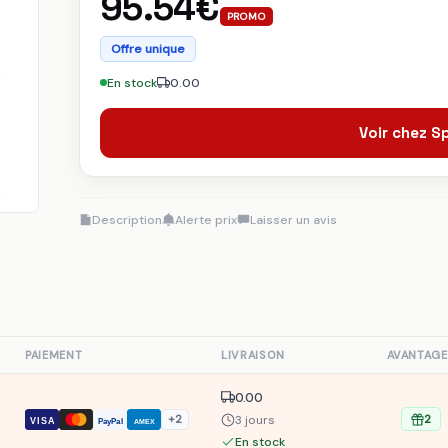
95.54€
PROMO
Offre unique
En stock
0.00
Voir chez 
Description
Alerte prix
Laisser un avis
S
PAIEMENT
LIVRAISON
AVANTAGE
0.00
3 jours
+2
2
VISA
PayPal
AMEX
En stock