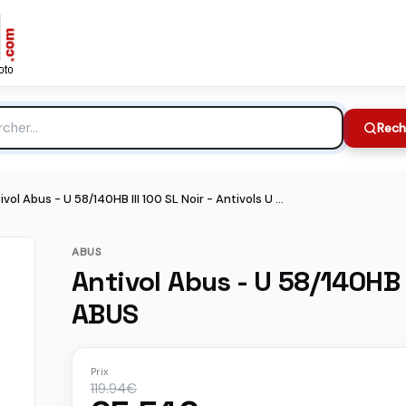
BUS
119.94€
Meilleur prix :
che
Rech
Antivol Abus - U 58/140HB III 100 SL Noir - Antivols U ABUS
ABUS
Antivol Abus - U 58/140HB I
ABUS
Prix
119.94€