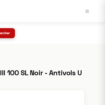
Voir chez Speedway →
Toutes les offres
z Speedway
ercher
II 100 SL Noir - Antivols U