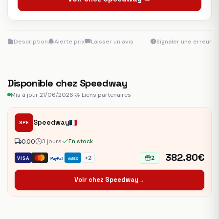
Description
Alerte prix
Laisser un avis
Signaler une erreur
Disponible chez Speedway
Mis à jour 21/06/2026
·
🤝 Liens partenaires
Speedway
SPE
0.00
3 jours
En stock
382.80€
+2
2
VISA
PayPal
AMEX
Voir chez Speedway
→