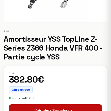
YSS
Amortisseur YSS TopLine Z-
Series Z366 Honda VFR 400 -
Partie cycle YSS
Prix
382.80€
Offre unique
En stock
0.00
Voir chez Speedway →