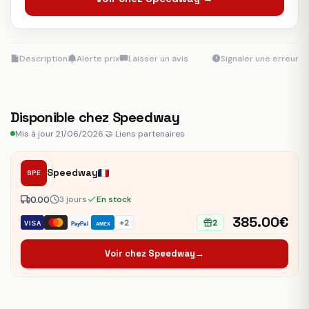
Description
Alerte prix
Laisser un avis
Signaler une erreur
Disponible chez Speedway
Mis à jour 21/06/2026
·
🤝 Liens partenaires
Speedway
SPE
0.00
3 jours
En stock
385.00€
+2
2
VISA
PayPal
AMEX
Voir chez Speedway
→