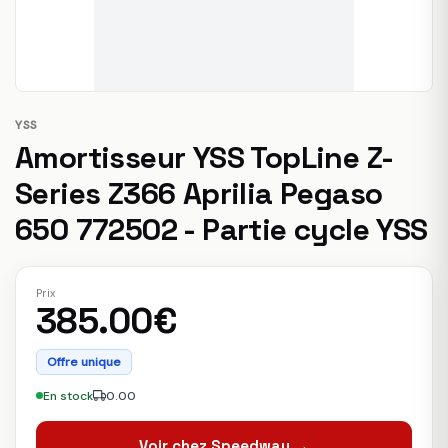
YSS
Amortisseur YSS TopLine Z-
Series Z366 Aprilia Pegaso
650 772502 - Partie cycle YSS
Prix
385.00€
Offre unique
En stock
0.00
Voir chez Speedway →