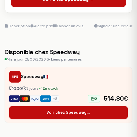
Description
Alerte prix
Laisser un avis
Signaler une erreur
Disponible chez Speedway
Mis à jour 21/06/2026
·
🤝 Liens partenaires
Speedway
SPE
0.00
3 jours
En stock
514.80€
+2
2
VISA
PayPal
AMEX
Voir chez Speedway
→