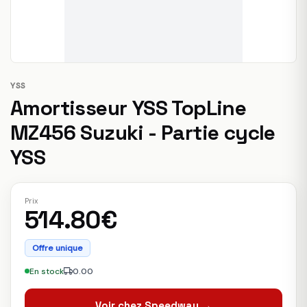
YSS
Amortisseur YSS TopLine
MZ456 Suzuki - Partie cycle
YSS
Prix
514.80€
Offre unique
En stock
0.00
Voir chez Speedway →