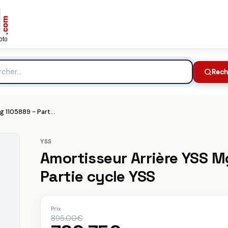
e cycle YSS
895.00€
Meilleur prix :
che
Rech
Amortisseur Arrière YSS Mg456 Racing 1105889 - Partie cycle YSS
YSS
Amortisseur Arrière YSS 
Partie cycle YSS
Prix
895.00€