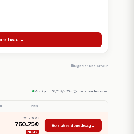
Speedway →
Signaler une erreur
Mis à jour 21/06/2026
·
🤝 Liens partenaires
S
PRIX
895.00€
760.75€
Voir chez Speedway
→
PROMO