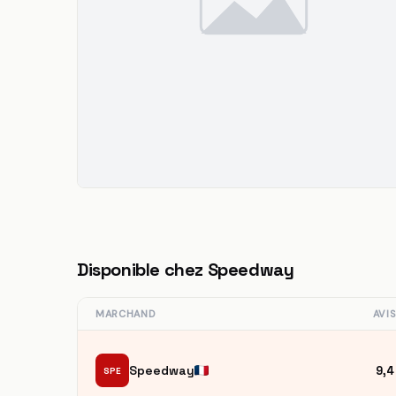
Disponible chez Speedway
MARCHAND
AVI
Speedway
9,4
SPE