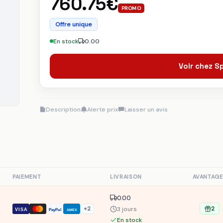
760.75€
PROMO
Offre unique
En stock
0.00
Voir chez 
Description
Alerte prix
Laisser un avis
S
PAIEMENT
LIVRAISON
AVANTAGE
0.00
3 jours
+2
2
VISA
PayPal
AMEX
En stock