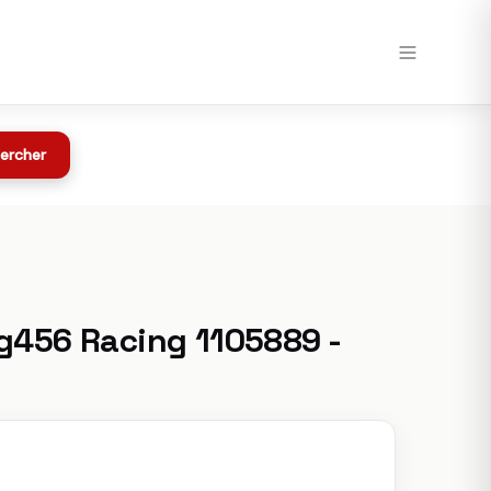
Voir chez Speedway →
Toutes les offres
z Speedway
ercher
Mg456 Racing 1105889 -