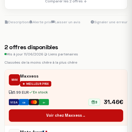
Comparer les 2 offres ↓
Description
Alerte prix
Laisser un avis
Signaler une erreur
2
offres disponibles
Mis à jour 11/06/2026
·
🤝 Liens partenaires
Classées de la moins chère à la plus chère
Maxxess
MAX
★ MEILLEUR PRIX
5.99 EUR
En stock
31.46€
3
VISA
CB
4×
Voir chez Maxxess
→