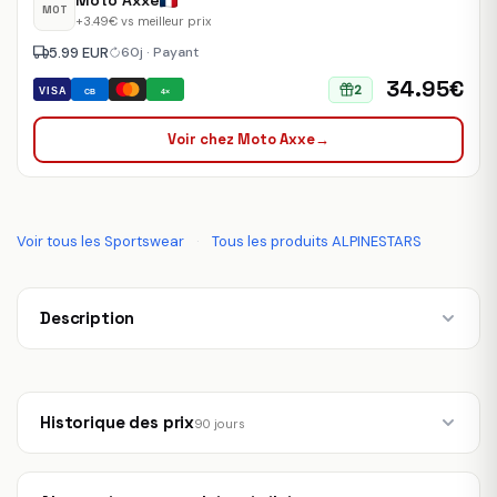
Moto Axxe
MOT
+3.49€ vs meilleur prix
5.99 EUR
60j · Payant
34.95€
2
VISA
CB
4×
Voir chez Moto Axxe
→
Voir tous les Sportswear
·
Tous les produits ALPINESTARS
Description
Historique des prix
90 jours