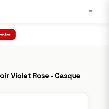
Voir chez Speedway →
Toutes les offres
z Speedway
ercher
oir Violet Rose - Casque