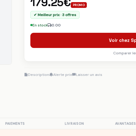
179.25€
PROMO
✔ Meilleur prix · 3 offres
En stock
0.00
Voir chez 
Comparer les
Description
Alerte prix
Laisser un avis
PAIEMENTS
LIVRAISON
AVANTAGES