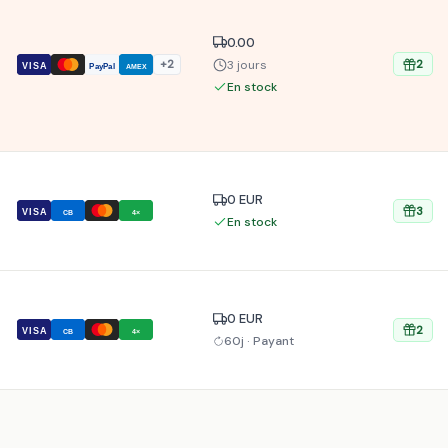
0.00
3 jours
+2
2
VISA
PayPal
AMEX
En stock
0 EUR
3
VISA
CB
4×
En stock
0 EUR
2
VISA
CB
4×
60j · Payant