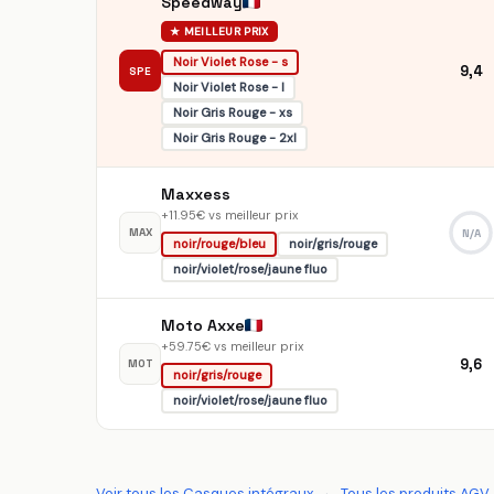
Speedway
★ MEILLEUR PRIX
Noir Violet Rose - s
9,4
SPE
Noir Violet Rose - l
Noir Gris Rouge - xs
Noir Gris Rouge - 2xl
Maxxess
+11.95€ vs meilleur prix
MAX
N/A
noir/rouge/bleu
noir/gris/rouge
noir/violet/rose/jaune fluo
Moto Axxe
+59.75€ vs meilleur prix
9,6
MOT
noir/gris/rouge
noir/violet/rose/jaune fluo
Voir tous les Casques intégraux
·
Tous les produits AGV