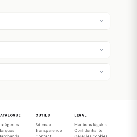
CATALOGUE
OUTILS
LÉGAL
atégories
Sitemap
Mentions légales
arques
Transparence
Confidentialité
archands
Contact
Gérer les cookies