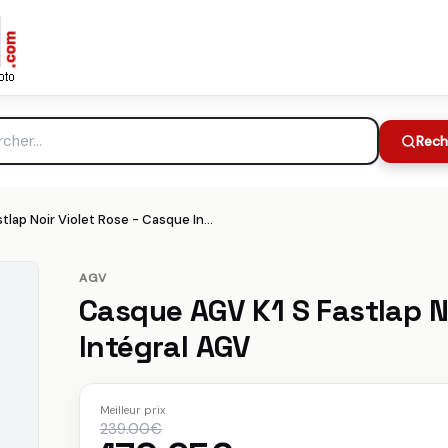
gral AGV
239.00€
Meilleur prix :
che
Rech
Casque AGV K1 S Fastlap Noir Violet Rose - Casque Intégral AGV
AGV
Casque AGV K1 S Fastlap N
Intégral AGV
Meilleur prix
239.00€