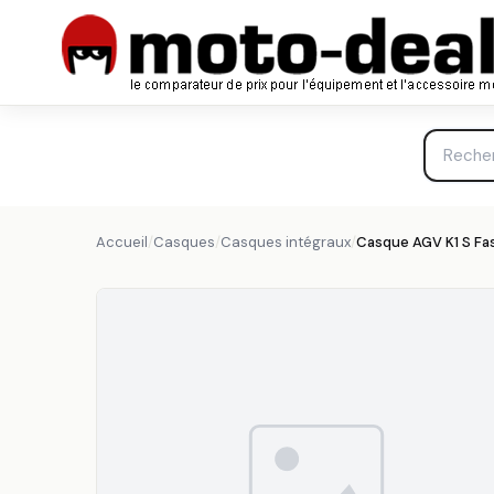
Casque AGV K1 S Fastlap Noir Violet Rose - Casque Inté
AGV
Accueil
/
Casques
/
Casques intégraux
/