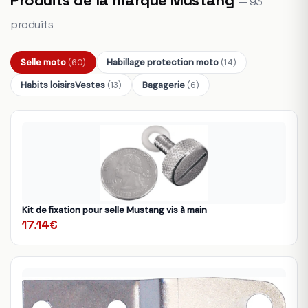
— 93
produits
Selle moto
(60)
Habillage protection moto
(14)
Habits loisirsVestes
(13)
Bagagerie
(6)
Kit de fixation pour selle Mustang vis à main
17.14€