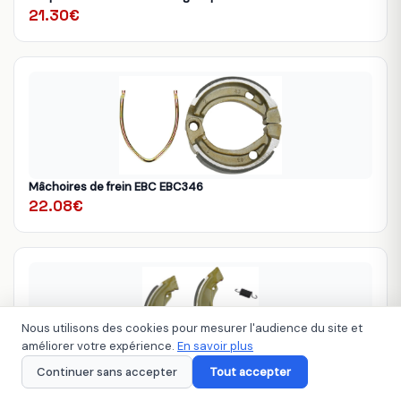
21.30€
Mâchoires de frein EBC EBC346
22.08€
Nous utilisons des cookies pour mesurer l'audience du site et
améliorer votre expérience.
En savoir plus
Continuer sans accepter
Tout accepter
Mâchoires de frein EBC EBC340
22.20€