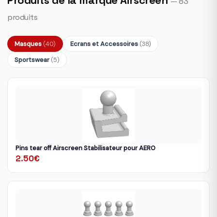
— 83
produits
Masques
(40)
Ecrans et Accessoires
(38)
Sportswear
(5)
Pins tear off Airscreen Stabilisateur pour AERO
2.50€